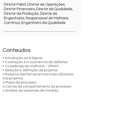
Diretor Fabril, Diretor de Operações,
Diretor Financeiro, Diretor da Qualidade,
Diretor da Produção, Diretor de
Engenharia, Responsável de Melhoria
Contínua, Engenheiro da Qualidade
Conteúdos
• Introdução ao 6 Sigma
• A variação e a ocorrência de defeitos
• O roadmap da melhoria – DMAIC
• Seleção e definição de projetos
• Resumo das ferramentas mais utilizadas
nos projetos:
o Mapa de processo
o Cartas de comportamento do processo
o Análise de sistemas de medida
o Introdução ao desenho de experiências
• Cálculo de benefícios do projeto
• Exercícios práticos
• Exemplos de aplicação